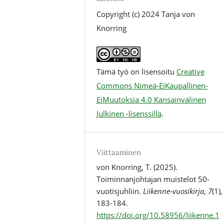
Copyright (c) 2024 Tanja von
Knorring
Tämä työ on lisensoitu
Creative
Commons Nimeä-EiKaupallinen-
EiMuutoksia 4.0 Kansainvälinen
Julkinen -lisenssillä
.
Viittaaminen
von Knorring, T. (2025).
Toiminnanjohtajan muistelot 50-
vuotisjuhliin.
Liikenne-vuosikirja
,
7
(1),
183-184.
https://doi.org/10.58956/liikenne.1