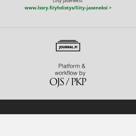
Liity jäseneksi:
www.lssry.fi/yhdistys/liity-jaseneksi >
Palvelua ylläpitää
Tieteellisten seurain val