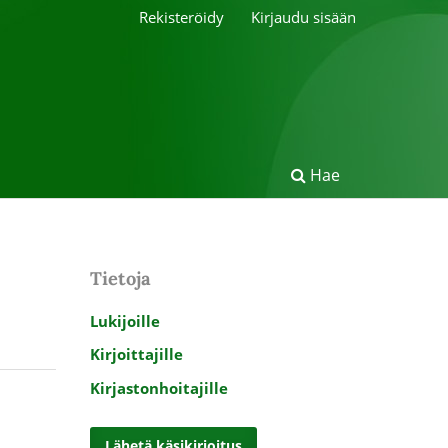
Rekisteröidy
Kirjaudu sisään
Hae
Tietoja
Lukijoille
Kirjoittajille
Kirjastonhoitajille
Lähetä käsikirjoitus