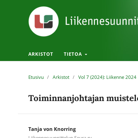
ARKISTOT
TIETOA
Etusivu
/
Arkistot
/
Vol 7 (2024): Liikenne 2024
Toiminnanjohtajan muistelo
Tanja von Knorring
Liikennesuunnittelun Seura ry