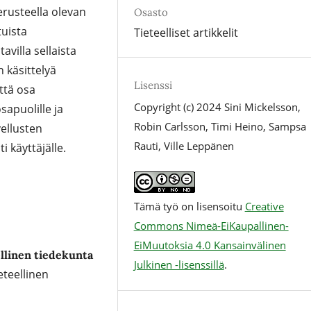
erusteella olevan
Osasto
tuista
Tieteelliset artikkelit
tavilla sellaista
käsittelyä
Lisenssi
tä osa
Copyright (c) 2024 Sini Mickelsson,
osapuolille ja
Robin Carlsson, Timi Heino, Sampsa
ellusten
Rauti, Ville Leppänen
käyttäjälle.
Tämä työ on lisensoitu
Creative
Commons Nimeä-EiKaupallinen-
EiMuutoksia 4.0 Kansainvälinen
ellinen tiedekunta
Julkinen -lisenssillä
.
eteellinen