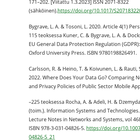
171–202. [Viitattu 1.3.2023] ISSN 2071-8322
(sähköinen).
https://doi.org/10.1017/S2071832
Bygrave, L. A. & Tosoni, L. 2020. Article 4(1) Per
115 teoksessa Kuner, C. & Bygrave, L. A. & Docks
EU General Data Protection Regulation (GDPR)
Oxford University Press. ISBN 9780198826491.
Carlsson, R. & Heino, T. & Koivunen, L. & Rauti,
2022. Where Does Your Data Go? Comparing Ne
and Privacy Policies of Public Sector Mobile Appl
–225 teoksessa Rocha, A. & Adeli, H. & Dzemyda,
(toim.). Information Systems and Technologies
Lecture Notes in Networks and Systems, vol 46
ISBN 978-3-031-04826-5.
https://doi.org/10.100
04826-5_21