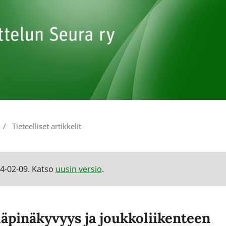
/
Tieteelliset artikkelit
24-02-09. Katso
uusin versio
.
läpinäkyvyys ja joukkoliikenteen