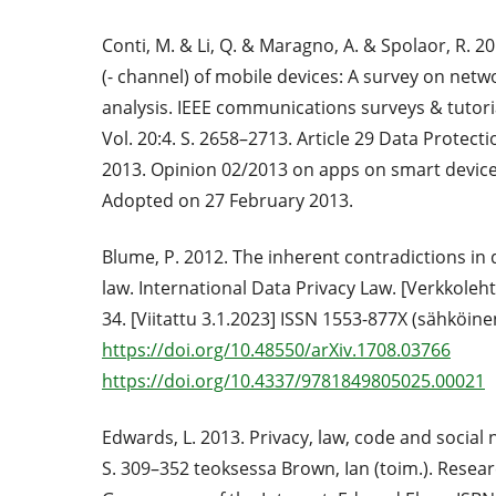
Conti, M. & Li, Q. & Maragno, A. & Spolaor, R. 2
(- channel) of mobile devices: A survey on netwo
analysis. IEEE communications surveys & tutoria
Vol. 20:4. S. 2658–2713. Article 29 Data Protect
2013. Opinion 02/2013 on apps on smart device
Adopted on 27 February 2013.
Blume, P. 2012. The inherent contradictions in 
law. International Data Privacy Law. [Verkkolehti]
34. [Viitattu 3.1.2023] ISSN 1553-877X (sähköine
https://doi.org/10.48550/arXiv.1708.03766
https://doi.org/10.4337/9781849805025.00021
Edwards, L. 2013. Privacy, law, code and social 
S. 309–352 teoksessa Brown, Ian (toim.). Rese