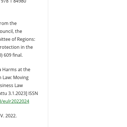
 978 1 84980
rom the
uncil, the
ttee of Regions:
otection in the
 609 final.
ta Harms at the
n Law: Moving
siness Law
tattu 3.1.2023] ISSN
48/eulr2022024
 V. 2022.