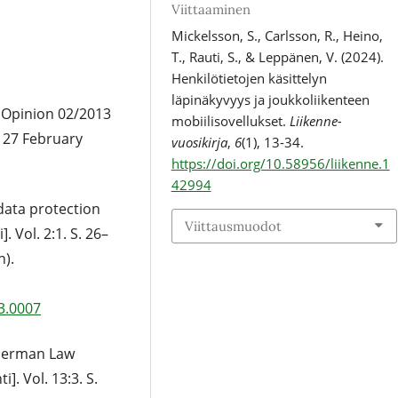
Viittaaminen
Mickelsson, S., Carlsson, R., Heino,
T., Rauti, S., & Leppänen, V. (2024).
Henkilötietojen käsittelyn
läpinäkyvyys ja joukkoliikenteen
. Opinion 02/2013
mobiilisovellukset.
Liikenne-
 27 February
vuosikirja
,
6
(1), 13-34.
https://doi.org/10.58956/liikenne.1
42994
data protection
Viittausmuodot
. Vol. 2:1. S. 26–
n).
3.0007
. German Law
]. Vol. 13:3. S.