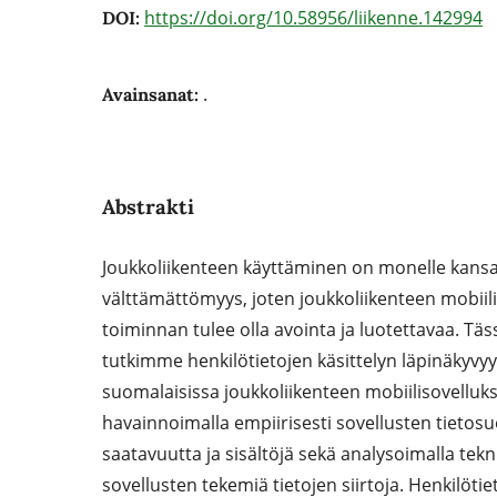
https://doi.org/10.58956/liikenne.142994
DOI:
.
Avainsanat:
Abstrakti
Joukkoliikenteen käyttäminen on monelle kansa
välttämättömyys, joten joukkoliikenteen mobiil
toiminnan tulee olla avointa ja luotettavaa. Täss
tutkimme henkilötietojen käsittelyn läpinäky
suomalaisissa joukkoliikenteen mobiilisovelluks
havainnoimalla empiirisesti sovellusten tietos
saatavuutta ja sisältöjä sekä analysoimalla teknisil
sovellusten tekemiä tietojen siirtoja. Henkilötie