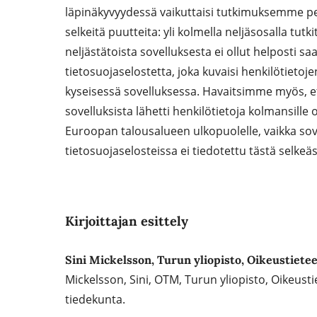
läpinäkyvyydessä vaikuttaisi tutkimuksemme p
selkeitä puutteita: yli kolmella neljäsosalla tutki
neljästätoista sovelluksesta ei ollut helposti saa
tietosuojaselostetta, joka kuvaisi henkilötietojen 
kyseisessä sovelluksessa. Havaitsimme myös, et
sovelluksista lähetti henkilötietoja kolmansille 
Euroopan talousalueen ulkopuolelle, vaikka sov
tietosuojaselosteissa ei tiedotettu tästä selkeästi 
Kirjoittajan esittely
Sini Mickelsson, Turun yliopisto, Oikeustiete
Mickelsson, Sini, OTM, Turun yliopisto, Oikeusti
tiedekunta.