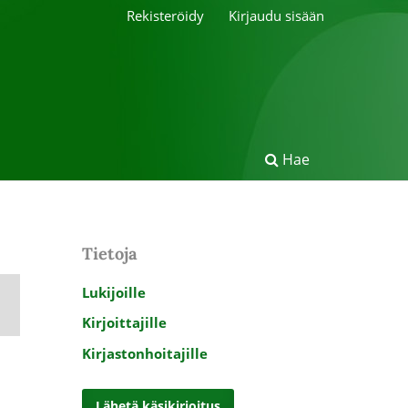
Rekisteröidy
Kirjaudu sisään
Hae
Tietoja
Lukijoille
Kirjoittajille
Kirjastonhoitajille
Lähetä käsikirjoitus