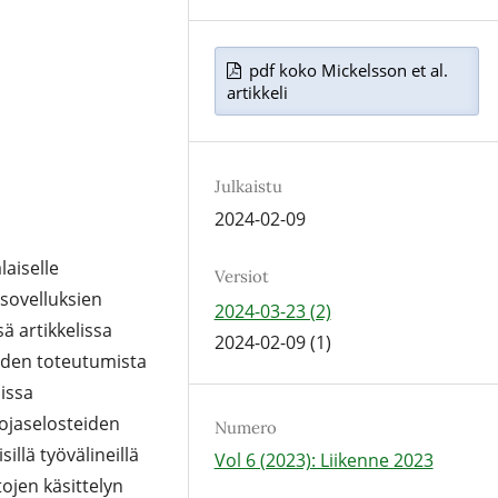
pdf koko Mickelsson et al.
artikkeli
Julkaistu
2024-02-09
laiselle
Versiot
isovelluksien
2024-03-23 (2)
ä artikkelissa
2024-02-09 (1)
vyyden toteutumista
issa
uojaselosteiden
Numero
lä työvälineillä
Vol 6 (2023): Liikenne 2023
tojen käsittelyn