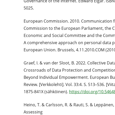
Governance of the Internet. Edward Elgar. ISBN
5025.
European Commission. 2010. Communication f
Commission to the European Parliament, the Co
Economic and Social Committee and the Commi
A comprehensive approach on personal data pr
European Union. Brussels, 4.11.2010.COM (2010)
Graef, I. & van der Sloot, B. 2022. Collective Da
Crossroads of Data Protection and Competitio
Beyond Individual Empowerment. European Bu
Review. [Verkkolehti]. Vol. 33:4. S. 513–536. [Vii
1875-841X (sähköinen).
https://doi.org/10.546
Heino, T. & Carlsson, R. & Rauti, S. & Leppänen,
Assessing