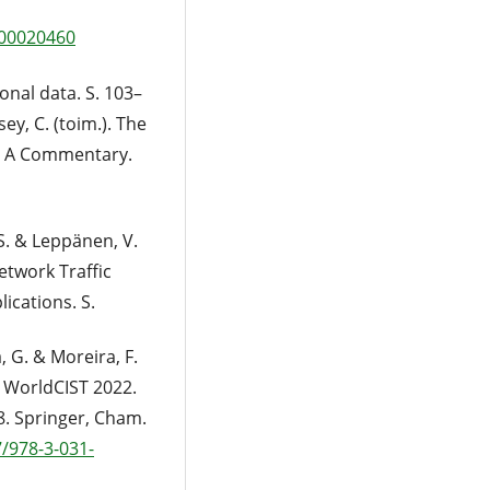
200020460
sonal data. S. 103–
ey, C. (toim.). The
: A Commentary.
 S. & Leppänen, V.
twork Traffic
ications. S.
 G. & Moreira, F.
. WorldCIST 2022.
8. Springer, Cham.
7/978-3-031-