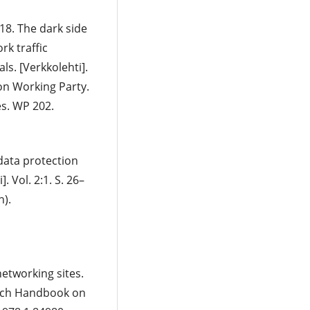
018. The dark side
rk traffic
ls. [Verkkolehti].
ion Working Party.
s. WP 202.
data protection
. Vol. 2:1. S. 26–
n).
networking sites.
arch Handbook on